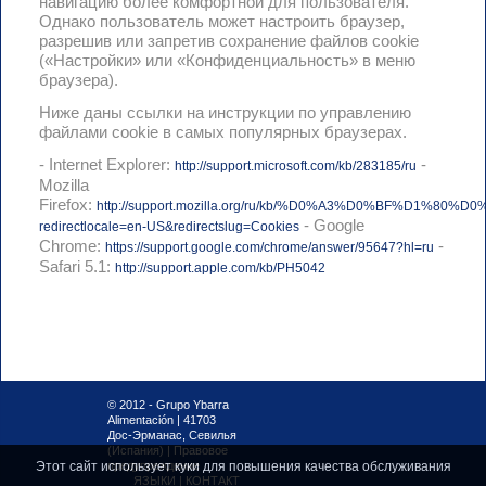
навигацию более комфортной для пользователя.
ПРОДУКЦИЯ
Однако пользователь может настроить браузер,
разрешив или запретив сохранение файлов cookie
(«Настройки» или «Конфиденциальность» в меню
браузера).
YBARRA В МИРЕ
Ниже даны ссылки на инструкции по управлению
файлами cookie в самых популярных браузерах.
КОНТАКТ
- Internet Explorer:
-
http://support.microsoft.com/kb/283185/ru
Mozilla
Firefox:
http://support.mozilla.org/ru/kb/%D0%A3%D0%BF%D1
- Google
redirectlocale=en-US&redirectslug=Cookies
Chrome:
-
https://support.google.com/chrome/answer/95647?hl=ru
Safari 5.1:
http://support.apple.com/kb/PH5042
© 2012 - Grupo Ybarra
Alimentación | 41703
Дос-Эрманас, Севилья
(Испания)
|
Правовое
Этот сайт использует куки для повышения качества обслуживания
предупреждение
ЯЗЫКИ
|
КОНТАКТ